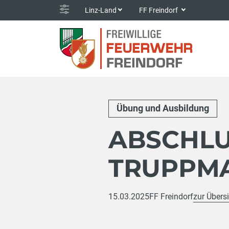
Linz-Land
FF Freindorf
Übung und Ausbildung
ABSCHL
TRUPPM
15.03.2025
FF Freindorf
zur Übers