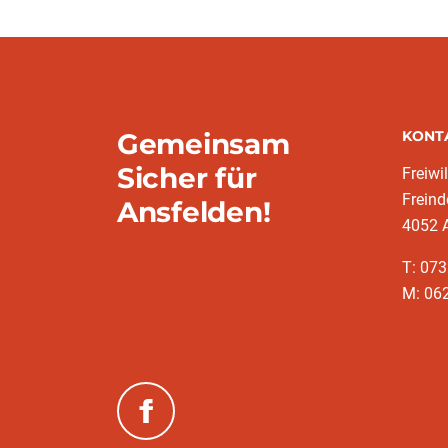
Gemeinsam
KONT
Sicher für
Freiwi
Freind
Ansfelden!
4052 
T: 073
M: 062
(neues Fenster)